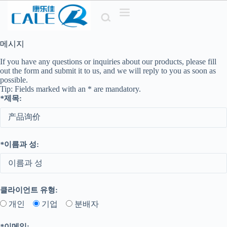
내
용
으
로
메시지
건
If you have any questions or inquiries about our products
,
please fill
너
out the form and submit it to us
,
and we will reply to you as soon as
뛰
possible
.
기
Tip
:
Fields marked with an
*
are mandatory
.
*
제목:
*
이름과 성:
클라이언트 유형:
개인
기업
분배자
*
이메일: