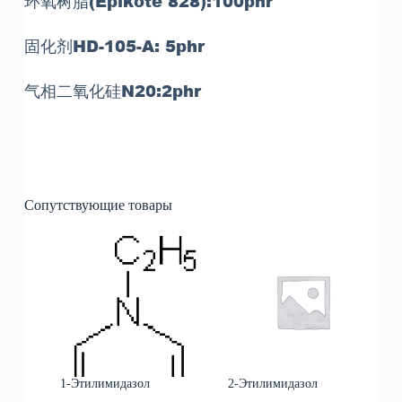
环氧树脂
(
Epikote
828):100
phr
固化剂HD-105-A
: 5
phr
气相二氧化硅N20
:2
phr
Сопутствующие товары
1-Этилимидазол
2-Этилимидазол