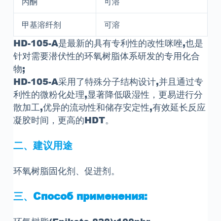
丙酮
可溶
甲基溶纤剂
可溶
HD-105-A是最新的具有专利性的改性咪唑
,
也是
针对需要潜伏性的环氧树脂体系研发的专用化合
物
;
HD-105-A采用了特殊分子结构设计
,
并且通过专
利性的微粉化处理
,
显著降低吸湿性
，
更易进行分
散加工
,
优异的流动性和储存安定性
,
有效延长反应
凝胶时间
，
更高的HDT
。
二
、
建议用途
环氧树脂固化剂
、
促进剂
。
三
、Способ применения: