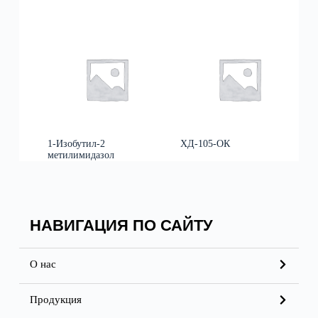
1-Изобутил-2
ХД-105-ОК
метилимидазол
НАВИГАЦИЯ ПО САЙТУ
О нас
Продукция