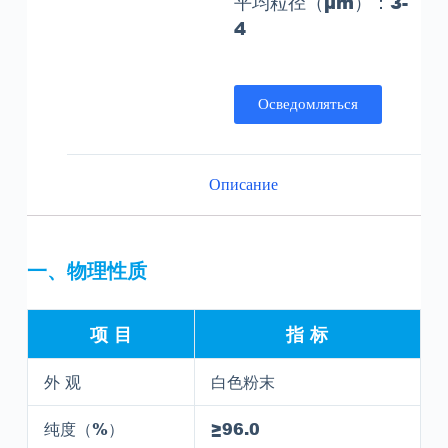
平均粒径（μm）
：3-
4
Осведомляться
Описание
一
、
物理性质
项 目
指 标
外 观
白色粉末
纯度（%）
≥96.0