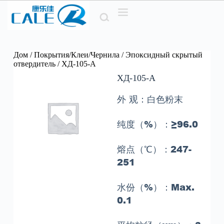
П
е
р
е
й
т
Дом
/
Покрытия/Клеи/Чернила
/
Эпоксидный скрытый
и
отвердитель
/ ХД-105-А
к
ХД-105-А
с
о
外 观
：
白色粉末
д
е
р
纯度（%）
：
≥96.0
ж
и
м
熔点（℃）
：247-
о
251
м
у
水份（%）
：
Max
.
0.1