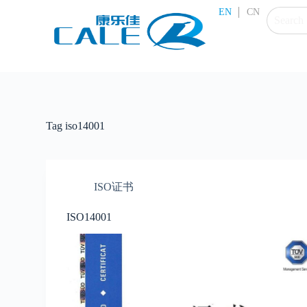
S
EN
CN
k
i
p
t
o
c
o
n
t
Tag
iso14001
e
n
t
ISO证书
ISO14001