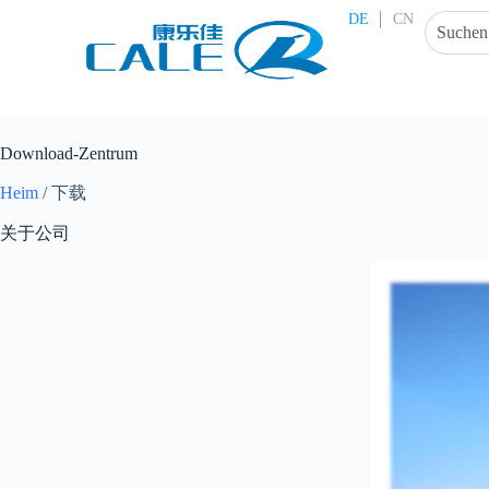
Z
DE
CN
u
m
I
n
h
a
Download-Zentrum
l
t
Heim
/
下载
s
p
关于公司
r
i
n
g
e
n