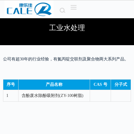
S
k
i
p
工业水处理
t
o
c
o
n
t
公司有超30年的行业经验，有氮丙啶交联剂及聚合物两大系列产品。
e
n
t
序号
产品名称
CAS 号
分子式
1
含酚废水除酚吸附剂(ZY-100树脂)