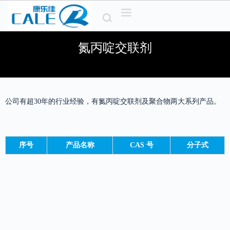
S
k
i
p
氮丙啶交联剂
t
o
c
o
n
t
公司有超30年的行业经验，有氮丙啶交联剂及聚合物两大系列产品。
e
n
t
序号
产品名称
CAS 号
分子式