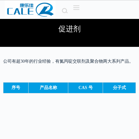
S
k
i
p
促进剂
t
o
c
o
n
t
公司有超30年的行业经验，有氮丙啶交联剂及聚合物两大系列产品。
e
n
t
序号
产品名称
CAS 号
分子式