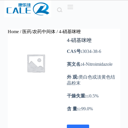
S
k
i
p
t
o
Home
/
医药/农药中间体
/ 4-硝基咪唑
c
4-硝基咪唑
o
n
CAS号:
3034-38-6
t
e
n
英文名:
4-Nitroimidazole
t
外 观:
类白色或淡黄色结
晶粉末
干燥失重:
≤0.5%
含 量:
≥99.0%