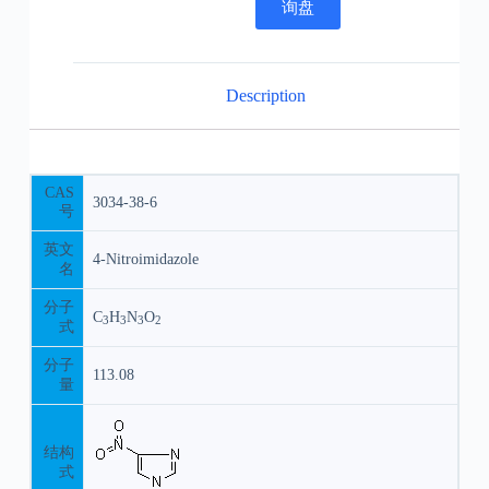
询盘
Description
CAS
3034-38-6
号
英文
4-Nitroimidazole
名
分子
C
H
N
O
3
3
3
2
式
分子
113.08
量
结构
式