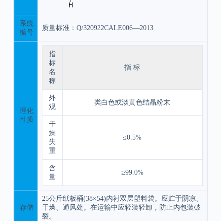
系统
质量标准：Q/320922CALE006—2013
编号
指
标
指 标
名
称
外
类白色或淡黄色结晶粉末
观
理化
性质
干
燥
≤0.5%
失
重
含
≥99.0%
量
25公斤纸板桶(38×54)内衬双层塑料袋。应贮于阴凉、
存储
干燥、通风处。在运输中应轻装轻卸，防止内包装破
裂。