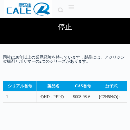
コ
ン
テ
ン
停止
ツ
へ
ス
キ
ッ
同社は30年以上の業界経験を持っています，製品には、アジリジン
プ
架橋剤とポリマーの2つのシリーズがあります。
シリアル番号
製品名
CAS番号
分子式
1
のHD - PEIの
9008-98-6
[C2H5Nの]n