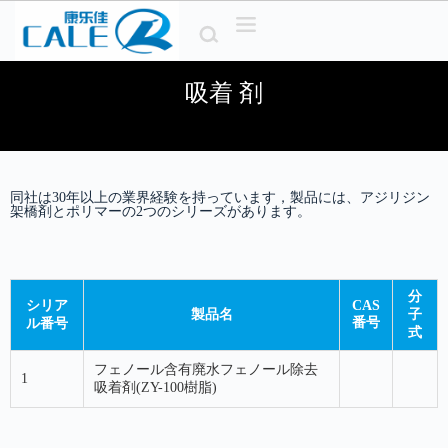
コ
ン
テ
ン
吸着 剤
ツ
へ
ス
キ
ッ
同社は30年以上の業界経験を持っています，製品には、アジリジン
プ
架橋剤とポリマーの2つのシリーズがあります。
分
シリア
CAS
製品名
子
番号
ル番号
式
フェノール含有廃水フェノール除去
1
吸着剤(ZY-100樹脂)