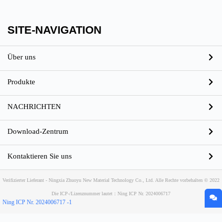
SITE-NAVIGATION
Über uns
Produkte
NACHRICHTEN
Download-Zentrum
Kontaktieren Sie uns
Verifizierter Lieferant - Ningxia Zhuoyu New Material Technology Co., Ltd. Alle Rechte vorbehalten © 2022
Die ICP-/Lizenznummer lautet：Ning ICP Nr. 2024006717
Ning ICP Nr. 2024006717 -1