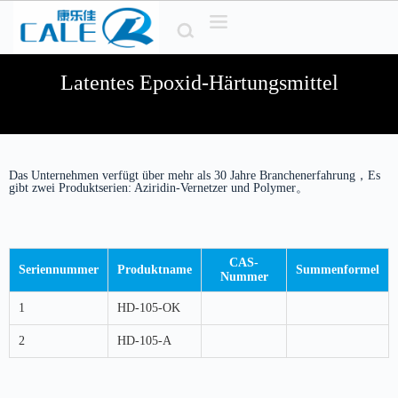
Z
u
m
I
Latentes Epoxid-Härtungsmittel
n
h
a
l
t
s
Das Unternehmen verfügt über mehr als 30 Jahre Branchenerfahrung，Es
p
gibt zwei Produktserien: Aziridin-Vernetzer und Polymer。
r
i
n
g
e
CAS-
Seriennummer
Produktname
Summenformel
n
Nummer
1
HD-105-OK
2
HD-105-A