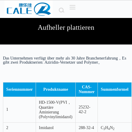
Z
u
m
I
Aufheller plattieren
n
h
a
l
t
s
Das Unternehmen verfügt über mehr als 30 Jahre Branchenerfahrung，Es
p
gibt zwei Produktserien: Aziridin-Vernetzer und Polymer。
r
i
n
g
e
CAS-
Seriennummer
Produktname
Summenformel
n
Nummer
HD-1500-V(PVI，
25232-
Quartäre
1
42-2
Aminierung
(Polyvinylimidazol)
2
Imidazol
288-32-4
C
H
N
3
4
2