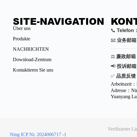
SITE-NAVIGATION
KONT
Über uns
📞
Telefon
Produkte
📧
业务邮箱
NACHRICHTEN
⚖️
廉政邮箱
Download-Zentrum
📢
投诉邮箱
Kontaktieren Sie uns
✅
品质反馈
Arbeitszeit
Adresse：Ning
Yuanyang Lak
Verifizierter 
Ning ICP Nr. 2024006717 -1