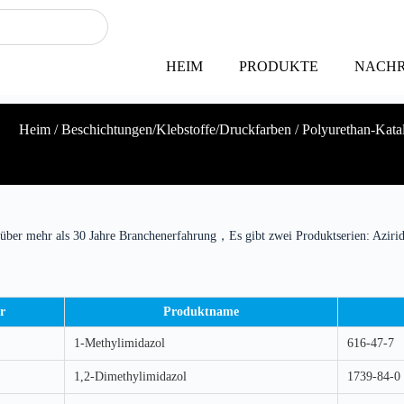
HEIM
PRODUKTE
NACHR
Heim
/
Beschichtungen/Klebstoffe/Druckfarben
/ Polyurethan-Kata
über mehr als 30 Jahre Branchenerfahrung，Es gibt zwei Produktserien: Azir
r
Produktname
1-Methylimidazol
616-47-7
1,2-Dimethylimidazol
1739-84-0