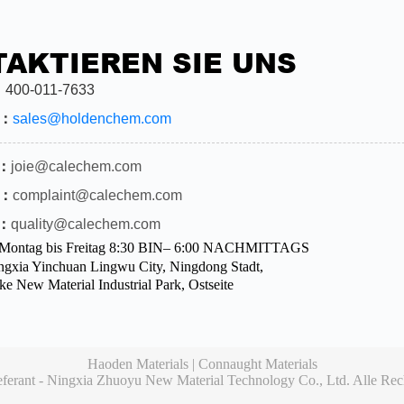
AKTIEREN SIE UNS
：
400-011-7633
：
sales@holdenchem.com
：
joie@calechem.com
：
complaint@calechem.com
：
quality@calechem.com
：Montag bis Freitag 8:30 BIN– 6:00 NACHMITTAGS
xia Yinchuan Lingwu City, Ningdong Stadt,
e New Material Industrial Park, Ostseite
Haoden Materials | Connaught Materials
Lieferant - Ningxia Zhuoyu New Material Technology Co., Ltd. Alle Rec