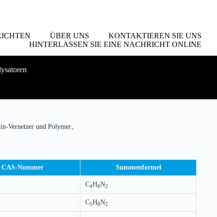
ICHTEN
ÜBER UNS
KONTAKTIEREN SIE UNS
HINTERLASSEN SIE EINE NACHRICHT ONLINE
lysatoren
idin-Vernetzer und Polymer。
CAS-Nummer
Summenformel
C
H
N
4
6
2
C
H
N
5
8
2