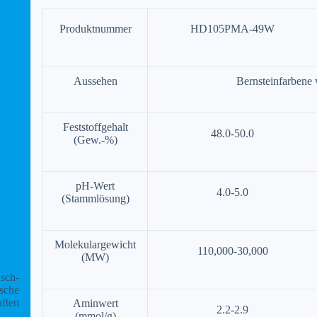
Produktnummer
HD105PMA-49W
Aussehen
Bernsteinfarbene 
Feststoffgehalt
48.0-50.0
(Gew.-%)
pH-Wert
4.0-5.0
(Stammlösung)
Molekulargewicht
110,000-30,000
(MW)
isch-
sche
ften
Aminwert
2.2-2.9
(mmol/g)