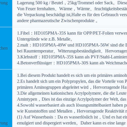
rung
Lagerung 500 kg / Beutel，25kg/Trommel oder Sack。Dieses
Von Feuer fernhalten、Wärme，Wärme、feuchtigkeitsbeständ
die Verpackung beschädigt ist,Halte es für den Gebrauch v
andere pharmazeutische Zwischenprodukte 。
1.Fibel：HD105PMA-35S kann für OPP/PET-Folien verwe
Untergründe wie z.B. Metalle。
2.malt：HD105PMA-49W und HD105PMA-56W sind die Beschi
chen
bei Raumtemperatur、Witterungsbeständigkeit、Hervorragen
3.Klebstoff：HD105PMA-35S kann als PVF/Stahl-Laminier
4.Betonverflüssiger：HD105PMA-30S kann als Weichmacher
1.Bei diesem Produkt handelt es sich um ein primäres amino
2.Es handelt sich um ein Polypropylen, das die Vorteile von
primären Aminogruppen abgeleitet wird，Hervorragende Haft
3.Die allgemeinen kationischen Acrylpolymere, die die Le
Amintypen，Dies ist das einzige Acrylpolymer der Welt, da
4.Sowohl wasserbasiert als auch lösungsmittelbasiert habe
wie Kunststoffen und Metallen，Hervorragende Reaktivität
(1) Auf Wasserbasis：Da es wasserlöslich ist，Und es hat e
rung
emulgiert und dispergiert werden。Daher kann es eine lang