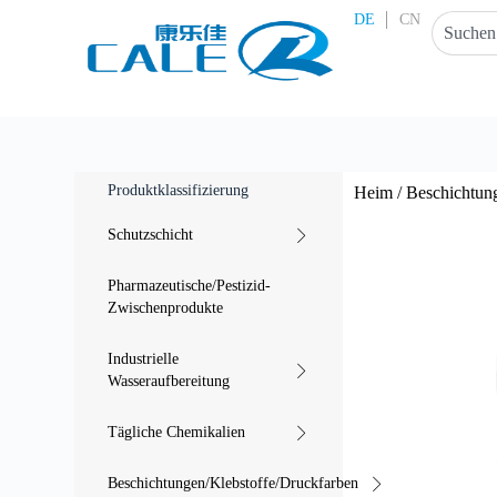
Z
DE
CN
u
m
I
n
h
a
l
t
Produktklassifizierung
Heim
/
Beschichtun
s
p
Schutzschicht
r
i
n
Pharmazeutische/Pestizid-
g
Zwischenprodukte
e
n
Industrielle
Wasseraufbereitung
Tägliche Chemikalien
Beschichtungen/Klebstoffe/Druckfarben