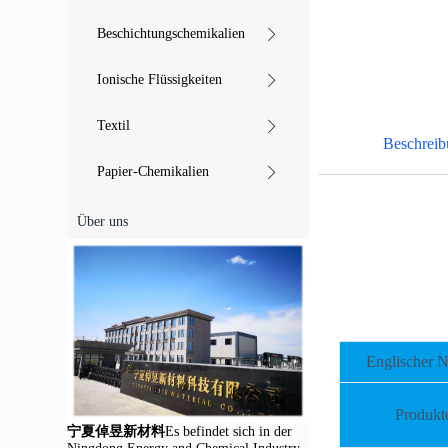
Beschichtungschemikalien
Ionische Flüssigkeiten
Textil
Beschrei
Papier-Chemikalien
Über uns
Englischer 
Produkt
宁夏倬昱新材料
Es befindet sich in der