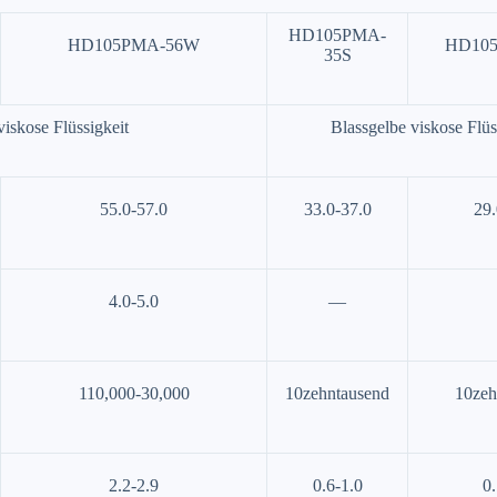
HD105PMA-
HD105PMA-56W
HD105
35S
viskose Flüssigkeit
Blassgelbe viskose Flüs
55.0-57.0
33.0-37.0
29.
4.0-5.0
—
110,000-30,000
10zehntausend
10zeh
2.2-2.9
0.6-1.0
0.